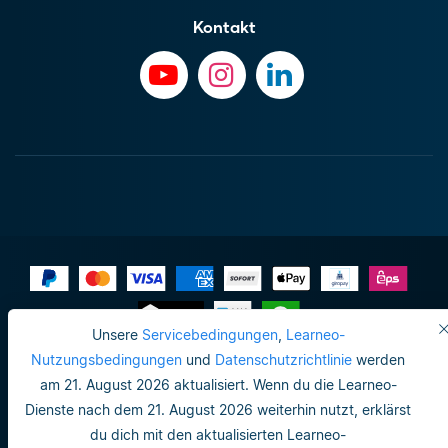
Kontakt
Unsere
Servicebedingungen
,
Learneo-
Impressum
Nutzungsbedingungen
und
Datenschutzrichtlinie
werden
am 21. August 2026 aktualisiert. Wenn du die Learneo-
Datenschutzrichtlinie
Dienste nach dem 21. August 2026 weiterhin nutzt, erklärst
Do not sell or share my personal info
du dich mit den aktualisierten Learneo-