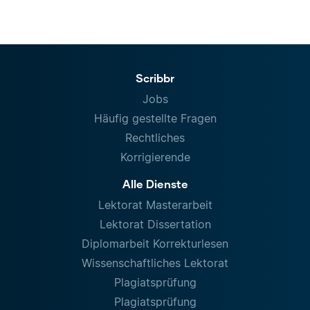
Scribbr
Jobs
Häufig gestellte Fragen
Rechtliches
Korrigierende
Alle Dienste
Lektorat Masterarbeit
Lektorat Dissertation
Diplomarbeit Korrekturlesen
Wissenschaftliches Lektorat
Plagiatsprüfung
Plagiatsprüfung