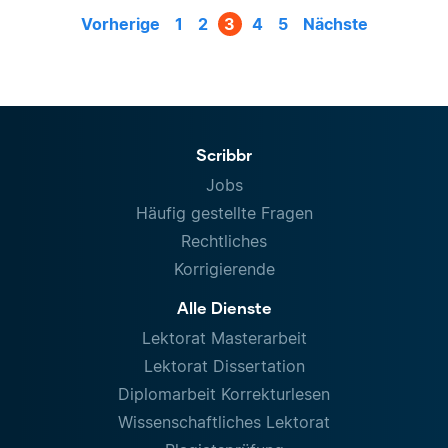
Vorherige
1
2
3
4
5
Nächste
Scribbr
Jobs
Häufig gestellte Fragen
Rechtliches
Korrigierende
Alle Dienste
Lektorat Masterarbeit
Lektorat Dissertation
Diplomarbeit Korrekturlesen
Wissenschaftliches Lektorat