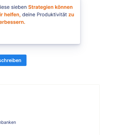
schreiben
enbanken