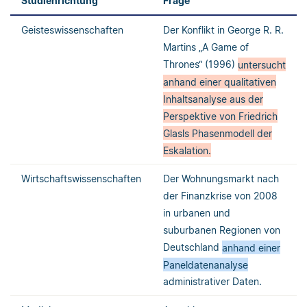
Studienrichtung
Frage
Geisteswissenschaften
Der Konflikt in George R. R.
Martins „A Game of
Thrones“ (1996)
untersucht
anhand einer qualitativen
Inhaltsanalyse aus der
Perspektive von Friedrich
Glasls Phasenmodell der
Eskalation.
Wirtschaftswissenschaften
Der Wohnungsmarkt nach
der Finanzkrise von 2008
in urbanen und
suburbanen Regionen von
Deutschland
anhand einer
Paneldatenanalyse
administrativer Daten.