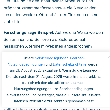
Der Titel sollte den Inhalt deiner Arbeit kurz und
prägnant zusammenfassen sowie die Neugier der
Lesenden wecken. Oft enthält der Titel noch einen
Untertitel.
Forschungsfrage Beispiel:
Auf welche Weise werden
Seniorinnen und Senioren als Zielgruppe auf
hessischen Altersheim-Websites angesprochen?
Titel der Arbeit Beispiel:
‚Grüß Gott bei uns‘. Eine
Unsere
Servicebedingungen
,
Learneo-
Inhaltsanalyse der Onlinekommunikation für
Nutzungsbedingungen
und
Datenschutzrichtlinie
werden
am 21. August 2026 aktualisiert. Wenn du die Learneo-
Seniorinnen und Senioren auf Altersheim-Websites.
Dienste nach dem 21. August 2026 weiterhin nutzt, erklärst
Für die Bachelorarbeit reicht
du dich mit den aktualisierten Learneo-
Nutzungsbedingungen und Servicebedingungen
eine Forschungsfrage
einverstanden und bestätigst, dass du unsere aktualisierte
Datenschutzrichtlinie zur Kenntnis genommen hast.
Da deine Bachelorarbeit einen begrenzten
Umfang
hat,
solltest du eine zentrale Forschungsfrage definieren,