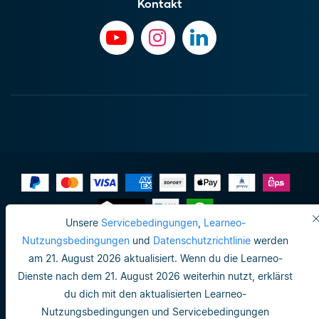
Kontakt
Unsere
Servicebedingungen
,
Learneo-
Impressum
Nutzungsbedingungen
und
Datenschutzrichtlinie
werden
am 21. August 2026 aktualisiert. Wenn du die Learneo-
Datenschutzrichtlinie
Dienste nach dem 21. August 2026 weiterhin nutzt, erklärst
Do not sell or share my personal info
du dich mit den aktualisierten Learneo-
Nutzungsbedingungen und Servicebedingungen
Nutzungsbedingungen