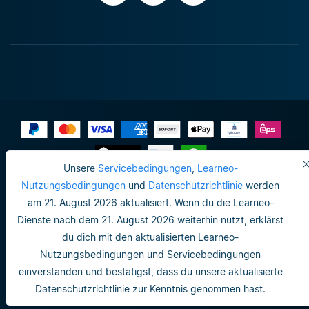
Unsere
Servicebedingungen
,
Learneo-
Impressum
Nutzungsbedingungen
und
Datenschutzrichtlinie
werden
am 21. August 2026 aktualisiert. Wenn du die Learneo-
Datenschutzrichtlinie
Dienste nach dem 21. August 2026 weiterhin nutzt, erklärst
Do not sell or share my personal info
du dich mit den aktualisierten Learneo-
Nutzungsbedingungen und Servicebedingungen
Nutzungsbedingungen
einverstanden und bestätigst, dass du unsere aktualisierte
Datenschutzrichtlinie
Datenschutzrichtlinie zur Kenntnis genommen hast.