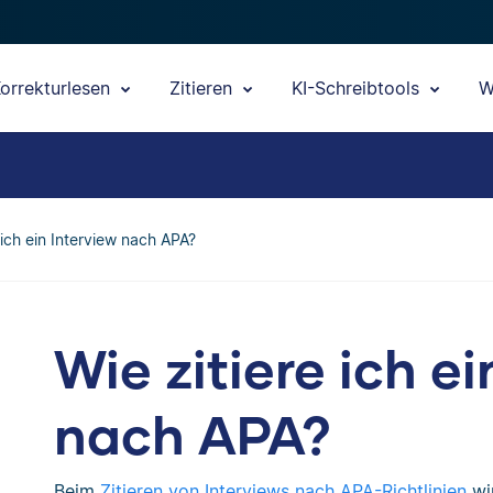
orrekturlesen
Zitieren
KI-Schreibtools
W
 ich ein Interview nach APA?
Wie zitiere ich e
nach APA?
Beim
Zitieren von Interviews nach APA-Richtlinien
wir