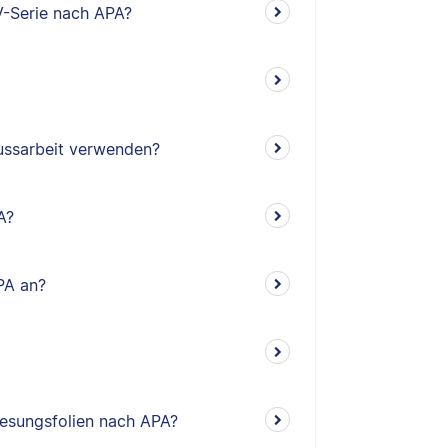
V-Serie nach APA?
lussarbeit verwenden?
A?
PA an?
rlesungsfolien nach APA?