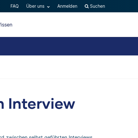
FAQ
Über uns
Anmelden
Suchen
issen
in Interview
d zwischen selbst geführten Interviews