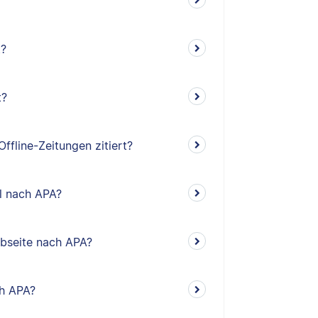
t?
t?
ffline-Zeitungen zitiert?
el nach APA?
ebseite nach APA?
ch APA?