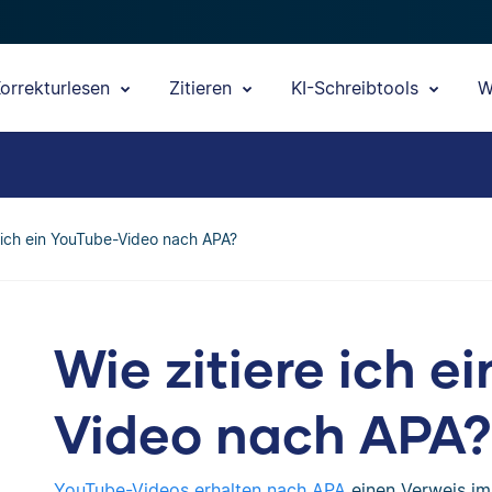
orrekturlesen
Zitieren
KI-Schreibtools
W
e ich ein YouTube-Video nach APA?
Wie zitiere ich e
Video nach APA?
YouTube-Videos erhalten nach APA
einen Verweis im