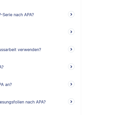
V-Serie nach APA?
lussarbeit verwenden?
A?
PA an?
rlesungsfolien nach APA?