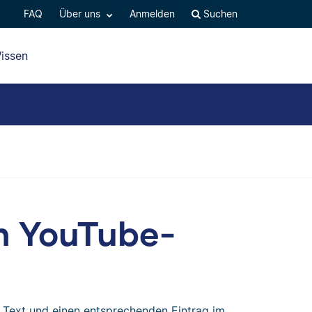
FAQ
Über uns
Anmelden
Suchen
issen
in YouTube-
 Text und einen entsprechenden Eintrag im