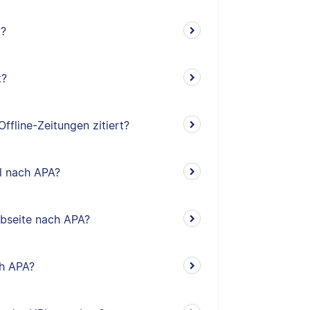
t?
t?
ffline-Zeitungen zitiert?
el nach APA?
ebseite nach APA?
ch APA?