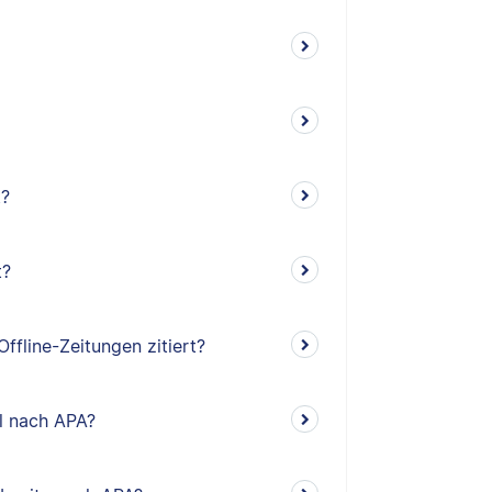
t?
t?
ffline-Zeitungen zitiert?
el nach APA?