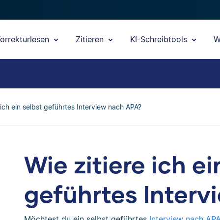
orrekturlesen
Zitieren
KI-Schreibtools
W
 ich ein selbst geführtes Interview nach APA?
Wie zitiere ich ei
geführtes Inter
Möchtest du ein selbst geführtes
Interview nach APA-