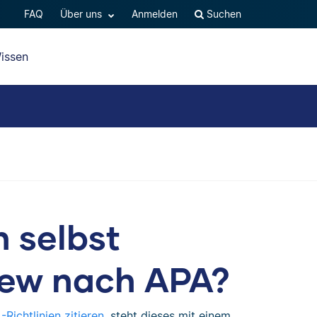
FAQ
Über uns
Anmelden
Suchen
issen
n selbst
view nach APA?
Richtlinien zitieren
, steht dieses mit einem