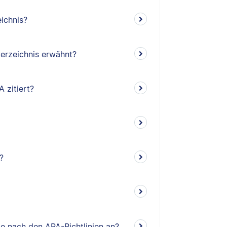
ichnis?
erzeichnis erwähnt?
 zitiert?
?
e nach den APA-Richtlinien an?