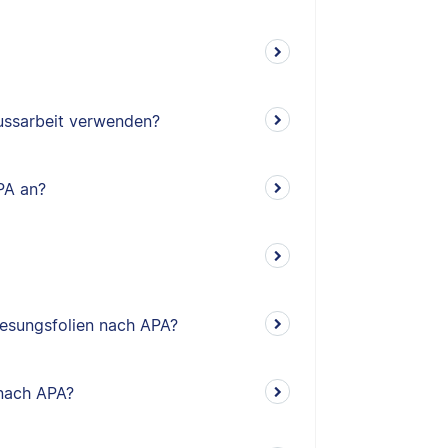
lussarbeit verwenden?
PA an?
rlesungsfolien nach APA?
 nach APA?