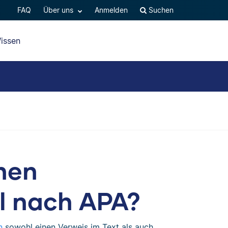
FAQ
Über uns
Anmelden
Suchen
issen
inen
el nach APA?
n
sowohl einen Verweis im Text als auch