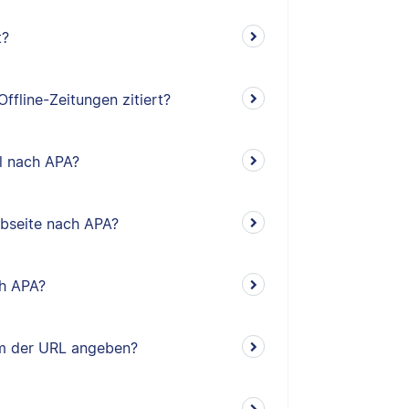
t?
ffline-Zeitungen zitiert?
el nach APA?
ebseite nach APA?
ch APA?
um der URL angeben?